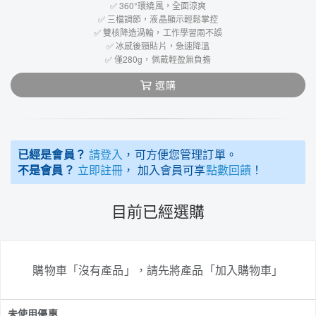
✅ 360°環繞風，全面涼爽
✅ 三檔調節，液晶顯示輕鬆掌控
✅ 雙核降造渦輪，工作學習兩不誤
✅ 冰感後頸貼片，急速降溫
✅ 僅280g，佩戴輕盈無負擔
選購
已經是會員？
請登入
，可方便您管理訂單。
不是會員？
立即註冊
， 加入會員可享
點數回饋
！
目前已經選購
購物車「沒有產品」，請先將產品「加入購物車」
未使用優惠