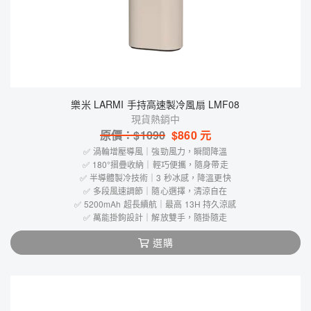
樂米 LARMI 手持高速製冷風扇 LMF08
現貨熱銷中
原價：$
1090
$
860
元
✅ 渦輪增壓導風｜強勁風力，瞬間降溫
✅ 180°摺疊收納｜輕巧便攜，隨身帶走
✅ 半導體製冷技術｜3 秒冰感，降溫更快
✅ 多段風速調節｜隨心選擇，清涼自在
✅ 5200mAh 超長續航｜最高 13H 持久涼感
✅ 萬能掛鉤設計｜解放雙手，隨掛隨走
選購