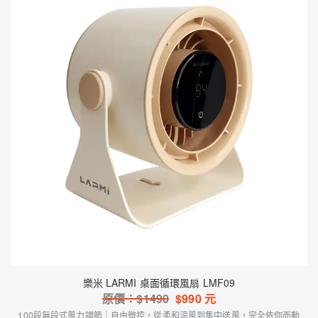
樂米 LARMI 桌面循環風扇 LMF09
原價：$
1490
$
990
元
100段無段式風力調節｜自由微控，從柔和涼風到集中送風，完全依你而動