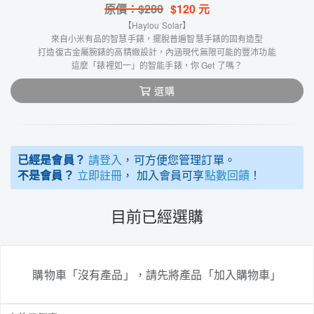
原價：$
280
$
120
元
【Haylou Solar】
來自小米有品的智慧手錶，擺脫普遍智慧手錶的固有造型
打造復古金屬腕錶的高精緻設計，內涵現代無限可能的豐沛功能
這麼「錶裡如一」的智能手錶，你 Get 了嗎？
選購
已經是會員？
請登入
，可方便您管理訂單。
不是會員？
立即註冊
， 加入會員可享
點數回饋
！
目前已經選購
購物車「沒有產品」，請先將產品「加入購物車」