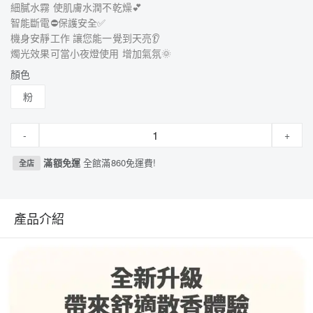
細膩水霧 使肌膚水潤不乾燥💕
智能斷電⛔️保護安全✅
機身安靜工作 讓您能一覺到天亮👂
燭光效果可當小夜燈使用 增加氣氛🌞
顏色
粉
-
+
滿額免運
全館滿860免運費!
全店
產品介紹