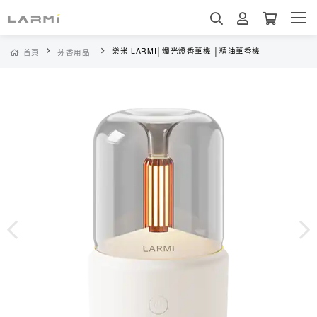
樂米 LARMI│燭光燈香薰機 │精油薰香機
首頁
芬香用品