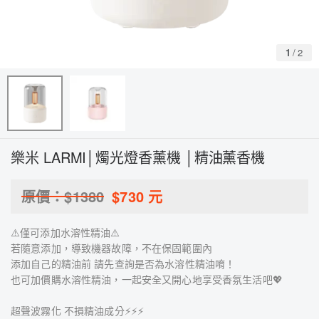
1
/
2
樂米 LARMI│燭光燈香薰機 │精油薰香機
原價：$
1380
$
730
元
⚠️僅可添加水溶性精油⚠️
若隨意添加，導致機器故障，不在保固範圍內
添加自己的精油前 請先查詢是否為水溶性精油唷！
也可加價購水溶性精油，一起安全又開心地享受香氛生活吧💖
超聲波霧化 不損精油成分⚡️⚡️⚡️