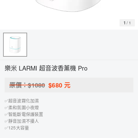
1
/
1
樂米 LARMI 超音波香薰機 Pro
原價：$
1080
$
680
元
✅超音波霧化加濕
✅柔和氛圍小夜燈
✅智能斷電保護裝置
✅靜音加濕不擾人
✅125大容量