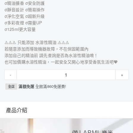
σ精油擴香 σ安全防護
σ靜音設計 σ簡易操作
σ淨化空氣 σ超新升級
σ多彩夜燈 σ霧量UP
σ125ml更大容量
⚠️⚠️⚠️ 只能添加 水溶性精油 ⚠️⚠️⚠️
若隨意添加而導致機器故障，不在保固範圍內
添加自己的精油前 請先查詢是否為水溶性精油唷！
也可加價購水溶性精油，一起安全又開心地享受香氛生活吧💖
-
+
滿額免運
全館滿860免運費!
全店
產品介紹