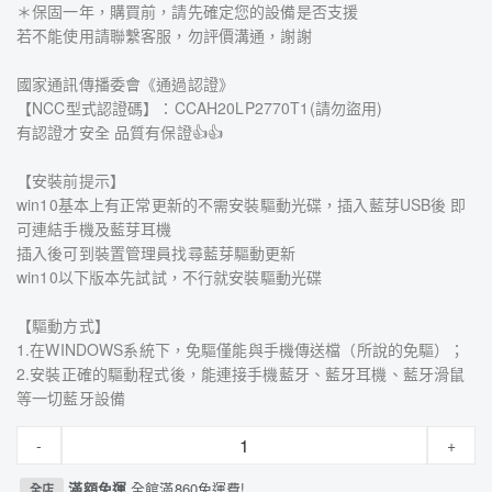
＊保固一年，購買前，請先確定您的設備是否支援
若不能使用請聯繫客服，勿評價溝通，謝謝
國家通訊傳播委會《通過認證》
【NCC型式認證碼】：CCAH20LP2770T1(請勿盜用)
有認證才安全 品質有保證👍👍
【安裝前提示】
win10基本上有正常更新的不需安裝驅動光碟，插入藍芽USB後 即
可連結手機及藍芽耳機
插入後可到裝置管理員找尋藍芽驅動更新
win10以下版本先試試，不行就安裝驅動光碟
【驅動方式】
1.在WINDOWS系統下，免驅僅能與手機傳送檔（所說的免驅）；
2.安裝正確的驅動程式後，能連接手機藍牙、藍牙耳機、藍牙滑鼠
等一切藍牙設備
-
+
滿額免運
全館滿860免運費!
全店