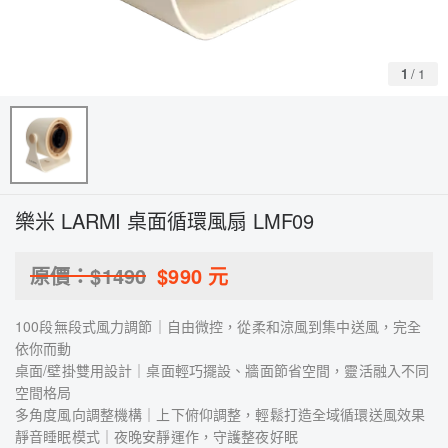
1
/
1
樂米 LARMI 桌面循環風扇 LMF09
原價：$
1490
$
990
元
100段無段式風力調節｜自由微控，從柔和涼風到集中送風，完全
依你而動
桌面/壁掛雙用設計｜桌面輕巧擺設、牆面節省空間，靈活融入不同
空間格局
多角度風向調整機構｜上下俯仰調整，輕鬆打造全域循環送風效果
靜音睡眠模式｜夜晚安靜運作，守護整夜好眠