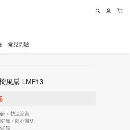
畫
常見問題
椅風扇 LMF13
元
頸部，快速涼爽
到強風，隨心調整
就送風