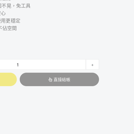
固不晃，免工具
安心
使用更穩定
，不佔空間
+
直接結帳