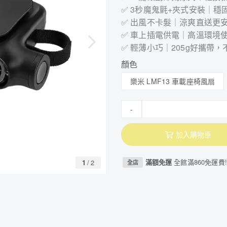
✅ 3秒魔鬼氈+夾式安裝｜穩
✅ 出風不卡髮｜涼爽直送更
✅ 車上插電供電｜高溫環境
✅ 輕薄小巧｜205g好攜帶
顏色
樂米 LMF13 車載座椅風扇
-
加入購物車
滿額免運
全館滿860免運費!
1
/
2
全店