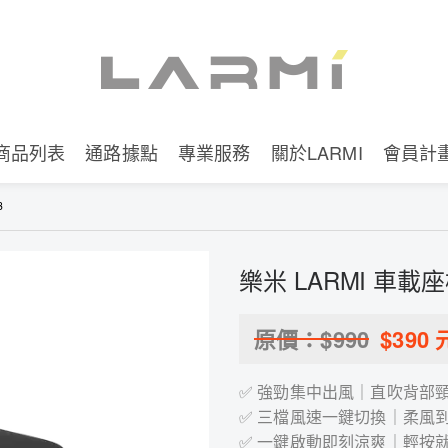
商品列表
通路據點
專業服務
關於LARMI
會員計
3
樂米 LARMI 車載座
原價：$
990
$
390
✅ 強勁集中出風｜直吹背部
✅ 三檔風速一鍵切換｜柔風
✅ 一鍵啟動即刻涼爽｜輕按