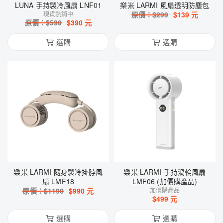
LUNA 手持製冷風扇 LNF01
樂米 LARMI 風扇透明防塵包
現貨熱銷中
原價：$
299
$
139
元
原價：$
590
$
390
元
選購
選購
樂米 LARMI 隨身製冷掛脖風
樂米 LARMI 手持渦輪風扇
扇 LMF18
LMF06 (加價購產品)
原價：$
1190
$
990
元
加價購產品
$
499
元
選購
選購