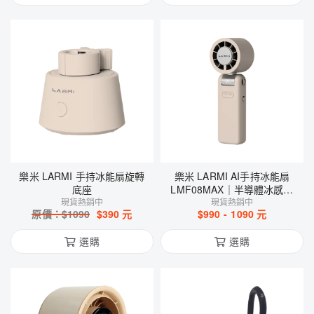
樂米 LARMI 手持冰能扇旋轉
樂米 LARMI AI手持冰能扇
底座
LMF08MAX｜半導體冰感降
現貨熱銷中
溫｜AI語音控制
現貨熱銷中
原價：$
1090
$
390
元
$
990
-
1090
元
選購
選購