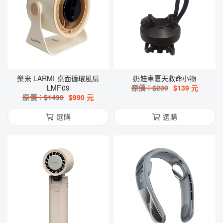
樂米 LARMI 桌面循環風扇
奶娃車夏天救命小物
LMF09
原價：$
239
$
139
元
原價：$
1490
$
990
元
選購
選購